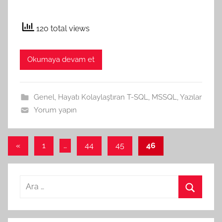
120 total views
Okumaya devam et
Genel
,
Hayatı Kolaylaştıran T-SQL
,
MSSQL
,
Yazılar
Yorum yapın
Yazı
Önceki
«
1
…
44
45
46
yazılar
sayfalandırması
Arama:
Ara