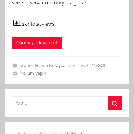
see, sql server memory usage see
254 total views
Okumaya devam et
Genel
,
Hayatı Kolaylaştıran T-SQL
,
MSSQL
Yorum yapın
Arama:
Ara