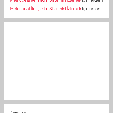
Metricbeat İle İşletim Sistemini İzlemek
için
ferdem
Metricbeat İle İşletim Sistemini İzlemek
için
orhan